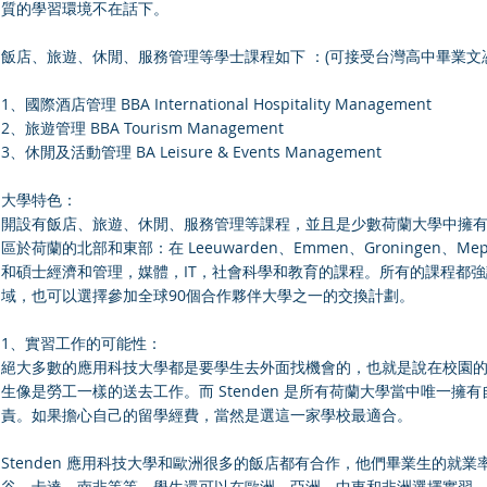
質的學習環境不在話下。
飯店、旅遊、休閒、服務管理等學士課程如下 ：(可接受台灣高中畢業文憑，
1、國際酒店管理 BBA International Hospitality Management
2、旅遊管理 BBA Tourism Management
3、休閒及活動管理 BA Leisure & Events Management
大學特色：
開設有飯店、旅遊、休閒、服務管理等課程，並且是少數荷蘭大學中擁有海
區於荷蘭的北部和東部：在 Leeuwarden、Emmen、Groningen、Mep
和碩士經濟和管理，媒體，IT，社會科學和教育的課程。所有的課程都
域，也可以選擇參加全球90個合作夥伴大學之一的交換計劃。
1、實習工作的可能性：
絕大多數的應用科技大學都是要學生去外面找機會的，也就是說在校園
生像是勞工一樣的送去工作。而 Stenden 是所有荷蘭大學當中唯一
責。如果擔心自己的留學經費，當然是選這一家學校最適合。
Stenden 應用科技大學和歐洲很多的飯店都有合作，他們畢業生的就
谷、卡達、南非等等，學生還可以在歐洲，亞洲，中東和非洲選擇實習