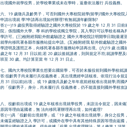
出境國外就學役男，於學校畢業或未在學時，返臺依法履行 兵役義務。
六、19 歲徵兵及齡男子，可否到國外大專校院就學(留學)?國外大專校
申請出境就 學?申請再出境如何辦理?有無就讀年齡限制?
答:(一)19 歲役男取得經驗證之國外大專校院於 19 歲之年 12 月 31
院」係指國外大學、專 科的學校或獨立學院，其入學許可以學校名稱為
學許可。(三)檢附經我駐外館處驗證之 國外大專校院註明開學日期(最遲至 19
就學向移民署各縣市服務站提出申請。(五)檢附經我 駐外館處驗證之國
學證明及護照正本，向移民署各縣市服務站申請再出境。(六)19 歲 出
歲之年 12 月 31 日以前;若 20 歲以後就讀者，則與規定不符;就讀學歷
班至 30 歲。均計算至當 年 12 月 31 日止。
七、國內大專校院畢業生想要出國留學，可否於未服役前到國外學校就讀
答:役齡男子尚未履行兵役義務者，其出境應經申請核准。依現行法令規定，
月 31 日以前)出境， 或 19 歲徵兵及齡之年年底前經核准出境就學;而
的「役齡男子」身分，尚未履行兵 役義務者，仍不能直接到國外學校攻
八、役齡前出境或 19 歲之年核准出境就學役男，未諳法令規定，因未
原因等理由返國者，無 法向移民署辦理再出境，如何處理?
答:(一)具「役齡前出境就學」或「19 歲之年核准出境就學」身分之役
未備妥經驗證之入 學許可，或國外在學中具有其他特殊原因等理由返國，於屆
辦理出國核准手續者，得先依據「役男 出境處理辦法」第 4 條第 1 項第