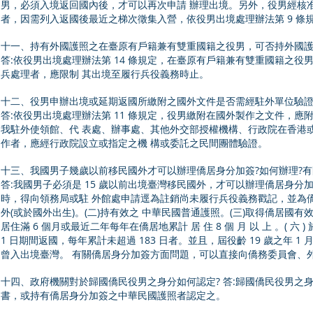
男，必須入境返回國內後，才可以再次申請 辦理出境。另外，役男經核
者，因需列入返國後最近之梯次徵集入營，依役男出境處理辦法第 9 條
十一、持有外國護照之在臺原有戶籍兼有雙重國籍之役男，可否持外國護
答:依役男出境處理辦法第 14 條規定，在臺原有戶籍兼有雙重國籍之役
兵處理者，應限制 其出境至履行兵役義務時止。
十二、役男申辦出境或延期返國所繳附之國外文件是否需經駐外單位驗證
答:依役男出境處理辦法第 11 條規定，役男繳附在國外製作之文件，應
我駐外使領館、代 表處、辦事處、其他外交部授權機構、行政院在香港或
作者，應經行政院設立或指定之機 構或委託之民間團體驗證。
十三、我國男子幾歲以前移民國外才可以辦理僑居身分加簽?如何辦理?有
答:我國男子必須是 15 歲以前出境臺灣移民國外，才可以辦理僑居身
時，得向領務局或駐 外館處申請逕為註銷尚未履行兵役義務戳記，並為僑居身分加
外(或於國外出生)。(二)持有效之 中華民國普通護照。(三)取得僑居國有
居住滿 6 個月或最近二年每年在僑居地累計 居 住 8 個 月 以 上 。( 六 ) 於 接 近 
1 日期間返國，每年累計未超過 183 日者。並且，屆役齡 19 歲之年 1 月
曾入出境臺灣。 有關僑居身分加簽方面問題，可以直接向僑務委員會、
十四、政府機關對於歸國僑民役男之身分如何認定? 答:歸國僑民役男之
書，或持有僑居身分加簽之中華民國護照者認定之。