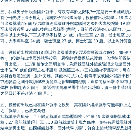
之役男，於民國 100 年 1 月 1 日起至 12 月 31 日止，「兵役 年齡
三、我國男子出境至國外就學，有沒有年齡之限制?一定是要一出國就讀大
答:(一)依現行法令規定，我國男子欲出國留學，役齡前出境就學，18 歲之
可出國就讀;19 歲 役男取得經我國駐外館處驗證之國外大專校院於 19 歲之
至未服役役男 20 歲以後的出國就學 (留學)，目前兵役法令仍未開放。
高中以上大學以下正式學歷學校至 24 歲、碩士班至 27 歲、博士班至 3
可，大學專科至 24 歲、碩士班至 27 歲、博士班至 30 歲。以上均計算至當 
四、役齡前出境就學(18 歲以前出國讀書)役男返臺探親或渡假後，如何
答:(一)役齡前出境國外就學役男，屆役齡返臺探親或渡假，入境後即得依
「再出境」。(二)須 檢附之證明文件，為經我國駐外館處驗證之修讀國外高中
士學位(30 歲前)課程之在學證明 及護照正本。(三)在國內停留期間，每
如符合規定(重病、意外災難、其他不可抗力之 特殊事故或國外就讀學校
或經驗證之國外就讀學校所開具之假期期間證明，直接向移民署 各縣市服務
學校 假期超過 2 個月，於返臺後向移民署申請再出境時，得一併申請延
之翌日起不得超過 4 個 月。)
五、役齡前出境已經在國外就學之役男，其在國外繼續就學有無年齡上之限制
之「就學」，已放寬為包
括就讀語言班等，且不限定就讀正式學歷學校，惟屆 19 歲返國探親或休
校，27 歲前就讀碩士 班，30 歲前就讀博士班之條件，並持有經我國
站申請再出境，出國繼續就學。國外就學 期間，符合上述就讀學歷及就學