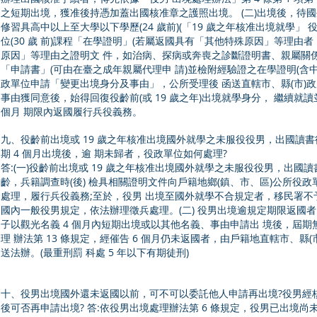
之短期出境，獲准後持憑加蓋出國核准章之護照出境。 (二)出境後，待
修習具高中以上至大學以下學歷(24 歲前)(「19 歲之年核准出境就學」 
位(30 歲 前)課程「在學證明」(若屬返國具有「其他特殊原因」等理
原因」等理由之證明文 件，如治病、探病或奔喪之診斷證明書、親屬關係
「申請書」(可由在臺之成年親屬代理申 請)並檢附經驗證之在學證明(含中
政單位申請「變更出境身分及事由」，公所受理後 函送直轄市、縣(市)政
事由獲同意後，始得回復役齡前(或 19 歲之年)出境就學身分， 繼續就
個月 期限內返國履行兵役義務。
九、役齡前出境或 19 歲之年核准出境國外就學之未服役役男，出國讀
期 4 個月出境後，逾 期未歸者，役政單位如何處理?
答:(一)役齡前出境或 19 歲之年核准出境國外就學之未服役役男，出國
齡，兵籍調查時(後) 檢具相關證明文件向戶籍地鄉(鎮、市、區)公所役
處理，履行兵役義務;至於，役男 出境至國外就學不合規定者，移民署不
國內一般役男規定，依法辦理徵兵處理。(二) 役男出境逾規定期限返國者
子以觀光名義 4 個月內短期出境或以其他名義、事由申請出 境後，屆
理 辦法第 13 條規定，經催告 6 個月仍未返國者，由戶籍地直轄市、
送法辦。(最重刑罰 科處 5 年以下有期徒刑)
十、役男出境國外還未返國以前，可不可以委託他人申請再出境?役男經
後可否再申請出境? 答:依役男出境處理辦法第 6 條規定，役男已出境