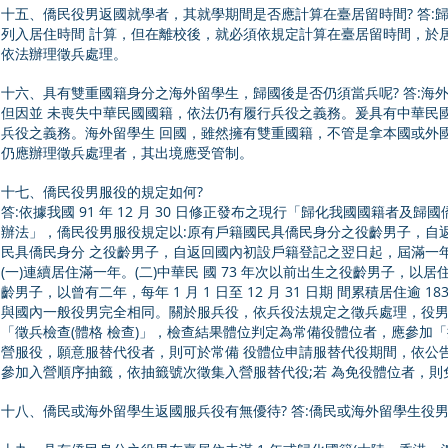
十五、僑民役男返國就學者，其就學期間是否應計算在臺居留時間? 答:
列入居住時間 計算，但在離校後，就必須依規定計算在臺居留時間，於
依法辦理徵兵處理。
十六、具有雙重國籍身分之海外留學生，歸國後是否仍須當兵呢? 答:海
但因並 未喪失中華民國國籍，依法仍有履行兵役之義務。爰具有中華民
兵役之義務。海外留學生 回國，雖然擁有雙重國籍，不管是拿本國或外
仍應辦理徵兵處理者，其出境應受管制。
十七、僑民役男服役的規定如何?
答:依據我國 91 年 12 月 30 日修正發布之現行「歸化我國國籍者及歸
辦法」，僑民役男服役規定以:原有戶籍國民具僑民身分之役齡男子，自返
民具僑民身分 之役齡男子，自返回國內初設戶籍登記之翌日起，屆滿一年
(一)連續居住滿一年。(二)中華民 國 73 年次以前出生之役齡男子，以居
齡男子，以曾有二年，每年 1 月 1 日至 12 月 31 日期 間累積居住
與國內一般役男完全相同。關於服兵役，依兵役法規定之徵兵處理，役男
「徵兵檢查(體格 檢查)」，檢查結果體位判定為常備役體位者，應參加
營服役，願意服替代役者，則可於常備 役體位申請服替代役期間，依公告
參加入營順序抽籤，依抽籤號次徵集入營服替代役;若 為免役體位者，則
十八、僑民或海外留學生返國服兵役有無優待? 答:僑民或海外留學生役