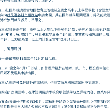
後在香港或澳門就學役男，準用之。
(二)赴國外就讀經當地國教育主管機關立案之高中以上學歷學校（含語
內向
移民署各縣市服務站
申請出國。其在國外就學期間返臺，得依前款規
港或澳門就學役男，準用之。
(三)就讀最高年齡，高中以上大學以下學歷至24歲，研究所碩士班至27歲
過4年者，每增加1年，得延長就學最高年齡1歲，畢業後接續就讀碩士
年齡，以33歲為限，以上均計算至當年12月31日止。
二、適用釋例
(一)役齡前指18歲當年12月31日以前。
(二)19歲之年1月1日以後，如曾經戶籍所在地鄉、鎮、市、區公所申
民署不受理其申請出國。
(三)入學許可免經駐外館處驗證。但非英語系國家請加附中文譯本。
(四)第1次回國時，在學證明要請學校寫明就讀學校之課程內容、修業年
(五)如果學校假期超過3個月，請檢附經驗證之就讀學校開具之假期期
留期間最長自入國之翌日起不得逾6個月；逾6個月者移民署不受理申請