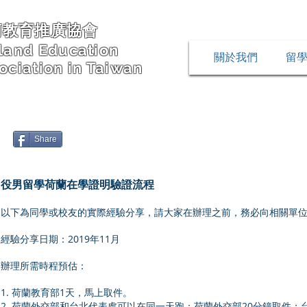
蘭教育推廣協會
land Education
關於我們
留
ociation in Taiwan
Share
役男留學荷蘭在學證明驗證流程
以下為同學或校友的實際經驗分享，請大家在辦理之前，務必向相關單
經驗分享日期：2019年11月
辦理所需時程預估：
1. 荷蘭教育部1天，馬上取件。
2. 荷蘭外交部和台北代表處可以在同一天跑：荷蘭外交部20分鐘取件