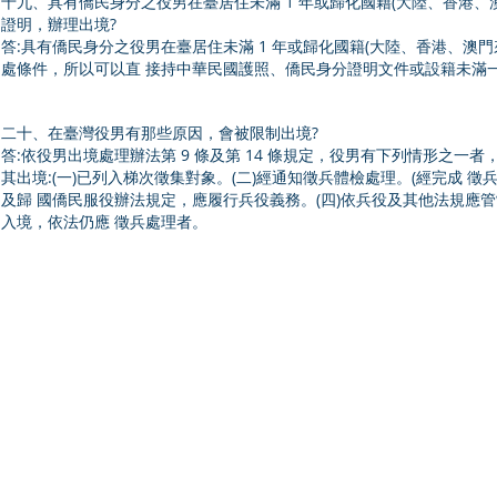
十九、具有僑民身分之役男在臺居住未滿 1 年或歸化國籍(大陸、香港、澳
證明，辦理出境?
答:具有僑民身分之役男在臺居住未滿 1 年或歸化國籍(大陸、香港、澳門
處條件，所以可以直 接持中華民國護照、僑民身分證明文件或設籍未滿
二十、在臺灣役男有那些原因，會被限制出境?
答:依役男出境處理辦法第 9 條及第 14 條規定，役男有下列情形之一者
其出境:(一)已列入梯次徵集對象。(二)經通知徵兵體檢處理。(經完成 
及歸 國僑民服役辦法規定，應履行兵役義務。(四)依兵役及其他法規應管
入境，依法仍應 徵兵處理者。