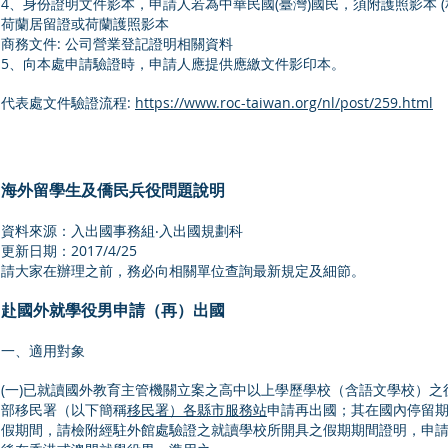
4、身份證明文件影本，申請人若為中華民國(臺灣)國民，須附護照影本 
荷蘭居留證或荷蘭護照影本
商務文件: 公司營業登記證明相關資料
5、向本處申請驗證時，申請人應提供應繳文件影印本。
代表處文件驗證流程:
https://www.roc-taiwan.org/nl/post/259.html
海外留學生及僑民兵役問題說明
資料來源：入出國事務組‧入出國規劃科
更新日期：2017/4/25
請大家在辦理之前，務必向相關單位查詢最新規定及細節。
赴國外就學役男申請（再）出國
一、適用對象
(一)已就讀國外教育主管機關立案之高中以上學歷學校（含語文學校）
部移民署（以下簡稱
移民署）各縣市服務站
申請再出國；其在國內停留期
假期間，請檢附經駐外館處驗證之就讀學校所開具之假期期間證明，申請延