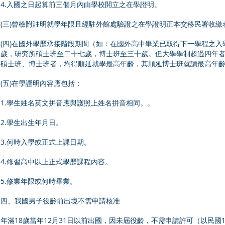
4.入國之日起算前三個月內由學校開立之在學證明。
(三)曾檢附註明就學年限且經駐外館處驗證之在學證明正本交移民署收
(四)在國外學歷承接階段期間（如：在國外高中畢業已取得下一學程之
歲，研究所碩士班至二十七歲，博士班至三十歲。但大學學制超過四年
碩士班、博士班者，均得順延就學最高年齡，其順延博士班就讀最高年
(五)在學證明內容應包括：
1.學生姓名英文拼音應與護照上姓名拼音相同。。
2.學生出生年月日。
3.何時入學或正式上課日期。
4.修習高中以上正式學歷課程內容。
5.修業年限或何時畢業。
四、我國男子役齡前出境不需申請核准
年滿18歲當年12月31日以前出國，因未屆役齡，不需申請許可（以民國10