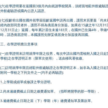
(六)在學證明要在返國前3個月內由就讀學校開具，須經當地駐外館處
外館處驗證或國內公證人認證。
(七)役齡前出國在國外就學屆役齡返國申請再出國，護照末頁要蓋「尚
經內政部同意者外，護照不得為僑居身分加簽。如果在15歲之年12月31
12月31日止）返國，每年累計居住未逾183天，在國外已住滿4年，準
時，請憑僑居證明，本國護照先辦妥僑居身分加簽後再回國。
三、在學證明應注意事項
(一)在學證明未註明就學年限之役男，每次申請出國均需檢附入國之日起
學校)之在學證明正本（限單次使用），送由移民署收繳。
(二)註明就學年限且經駐外館處驗證之在學證明正本，如非為入國之日
附同一學校之下列文件之一(均不必再驗證):
1.上學期成績單或修課之學分證明。
2.尚未逾繳費截止日期之繳費通知單。（指即將開學的那一學期）。
3.逾繳費截止日期之當（下）學期（年）繳費通知單及匯款單。